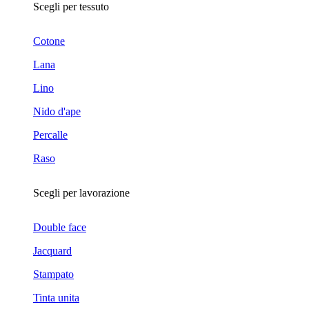
Scegli per tessuto
Cotone
Lana
Lino
Nido d'ape
Percalle
Raso
Scegli per lavorazione
Double face
Jacquard
Stampato
Tinta unita