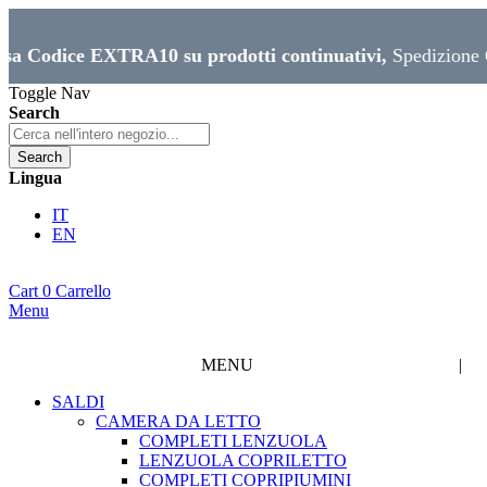
XTRA10 su prodotti continuativi,
Spedizione Gratuita da 
Toggle Nav
Search
Search
Lingua
IT
EN
Cart
0
Carrello
Menu
MENU
|
SALDI
CAMERA DA LETTO
COMPLETI LENZUOLA
LENZUOLA COPRILETTO
COMPLETI COPRIPIUMINI